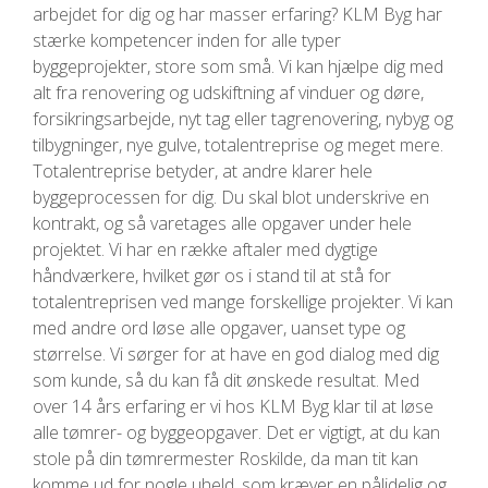
arbejdet for dig og har masser erfaring? KLM Byg har
stærke kompetencer inden for alle typer
byggeprojekter, store som små. Vi kan hjælpe dig med
alt fra renovering og udskiftning af vinduer og døre,
forsikringsarbejde, nyt tag eller tagrenovering, nybyg og
tilbygninger, nye gulve, totalentreprise og meget mere.
Totalentreprise betyder, at andre klarer hele
byggeprocessen for dig. Du skal blot underskrive en
kontrakt, og så varetages alle opgaver under hele
projektet. Vi har en række aftaler med dygtige
håndværkere, hvilket gør os i stand til at stå for
totalentreprisen ved mange forskellige projekter. Vi kan
med andre ord løse alle opgaver, uanset type og
størrelse. Vi sørger for at have en god dialog med dig
som kunde, så du kan få dit ønskede resultat. Med
over 14 års erfaring er vi hos KLM Byg klar til at løse
alle tømrer- og byggeopgaver. Det er vigtigt, at du kan
stole på din tømrermester Roskilde, da man tit kan
komme ud for nogle uheld, som kræver en pålidelig og